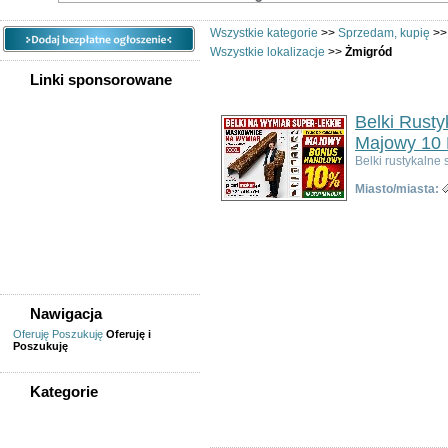
Wszystkie kategorie
>>
Sprzedam, kupię
>
Wszystkie lokalizacje
>>
Żmigród
Linki sponsorowane
Belki Rust
Majowy 10 
Belki rustykaln
Miasto/miasta:
Nawigacja
Oferuję
Poszukuję
Oferuję i
Poszukuję
Kategorie
WSZYSTKIE KATEGORIE