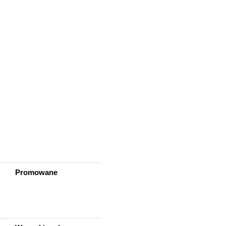
Wińsko
Wisznia Mała
Wleń
Wojcieszów
Wołów
Zagrodno
Zawidów
Zawonia
Ząbkowice Śląskie
Ziębice
Złotoryja
Złoty Stok
Żarów
Żmigród
Żórawina
Żukowice
Promowane