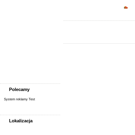
Sprzedam, kupię
Opc
AGD, RTV, elektronika
Fotografia, filmowanie
Kolekcjonerstwo, antyki,
sztuka
Książki, komiksy, CD, DVD
Meble, wyposażenie wnętrz
Odzież i obuwie
Pozostałe
Sport, rekreacja i uroda
Sprzęt komputerowy,
konsole
Telefony
Wszystko dla dzieci
Polecamy
System reklamy Test
Lokalizacja
WSZYSTKIE LOKALIZACJE