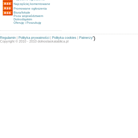
Najczęściej komentowane
Promowane ogłoszenia
Biura/lokale
Poza województwem
Dolnośląskim
Oferuję i Poszukuję
Regulamin
|
Polityka prywatności
|
Polityka cookies
|
Patnerzy
')
Copyright © 2010 - 2010 dolnoslaskatablica.pl