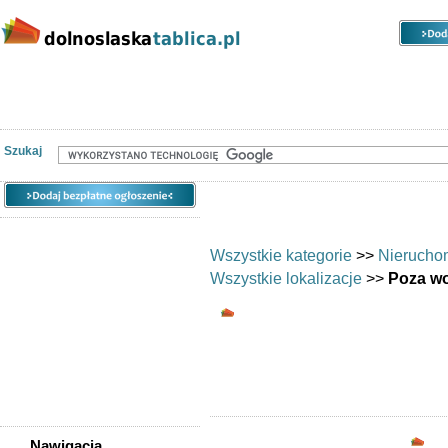
Kategorie
Lokalizacje
Ogłoszenia
Nieruchomości
Praca
Samochody
Społeczność
Szukaj
Wszystkie kategorie
>>
Nierucho
Wszystkie lokalizacje
>>
Poza w
Biura/lokale - Poza
Biura i lokale: Poza województwem
Opc
Nawigacja