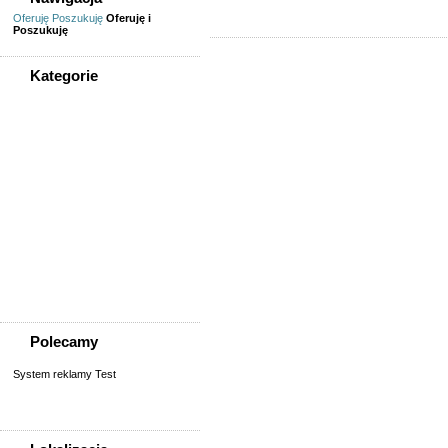
Oferuję
Poszukuję
Oferuję i
Poszukuję
Kategorie
WSZYSTKIE KATEGORIE
Nieruchomości
Biura/lokale
Domy do wynajęcia
Garaże
Mieszkanie/pokój do
wynajęcia
Sprzedaż, kupno
domu/mieszkania/działki
Zamiana domu/mieszkania
Polecamy
System reklamy Test