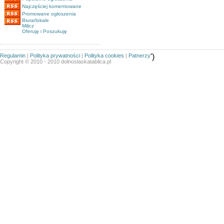
Najczęściej komentowane
Promowane ogłoszenia
Biura/lokale
Milicz
Oferuję i Poszukuję
Regulamin
|
Polityka prywatności
|
Polityka cookies
|
Patnerzy
')
Copyright © 2010 - 2010 dolnoslaskatablica.pl