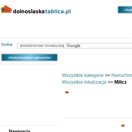
Kategorie
Lokalizacje
Ogłoszenia
Nieruchomości
Praca
Samochody
Społeczność
Szukaj
Wszystkie kategorie
>>
Nierucho
Wszystkie lokalizacje
>>
Milicz
Biura/lokale - Milicz
Biura i lokale
Opc
Nawigacja