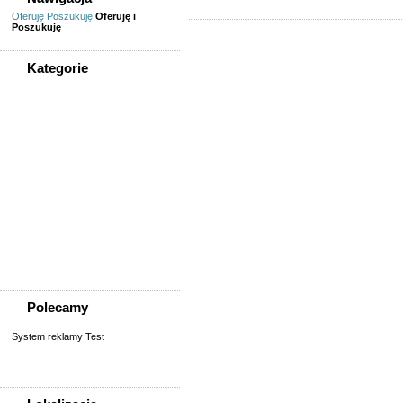
Oferuję
Poszukuję
Oferuję i
Poszukuję
Kategorie
WSZYSTKIE KATEGORIE
Nieruchomości
Biura/lokale
Domy do wynajęcia
Garaże
Mieszkanie/pokój do
wynajęcia
Sprzedaż, kupno
domu/mieszkania/działki
Zamiana domu/mieszkania
Polecamy
System reklamy Test