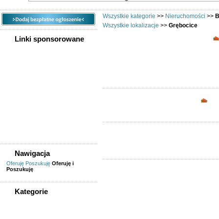
Wszystkie kategorie
>>
Nieruchomości
>>
B
Wszystkie lokalizacje
>>
Grębocice
Linki sponsorowane
Biura i lokale
Opc
Nawigacja
Oferuję
Poszukuję
Oferuję i
Poszukuję
Kategorie
WSZYSTKIE KATEGORIE