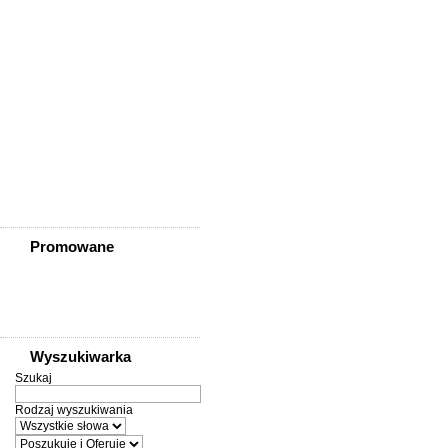
Zagrodno
Zawidów
Zawonia
Ząbkowice Śląskie
Ziębice
Złotoryja
Złoty Stok
Żarów
Żmigród
Żórawina
Żukowice
Promowane
Wyszukiwarka
Szukaj
Rodzaj wyszukiwania