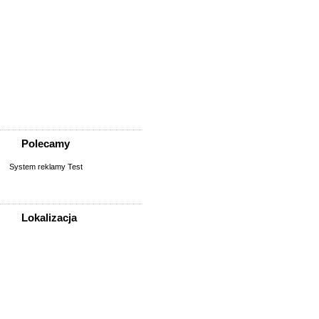
Nieruchomości
Biura/lokale
Domy do wynajęcia
Garaże
Mieszkanie/pokój do
wynajęcia
Sprzedaż, kupno
domu/mieszkania/działki
Zamiana domu/mieszkania
Polecamy
System reklamy Test
Lokalizacja
WSZYSTKIE LOKALIZACJE
Poza województwem
Dolnośląskim
Bolesławiec
Dzierżoniów
Głogów