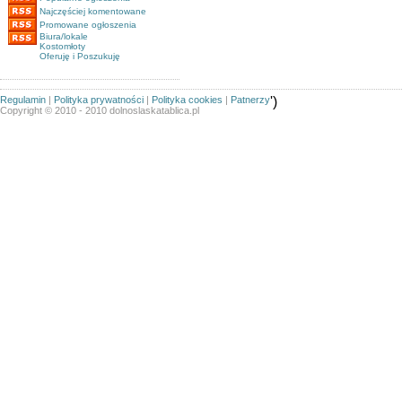
Najczęściej komentowane
Promowane ogłoszenia
Biura/lokale
Kostomłoty
Oferuję i Poszukuję
Regulamin
|
Polityka prywatności
|
Polityka cookies
|
Patnerzy
')
Copyright © 2010 - 2010 dolnoslaskatablica.pl