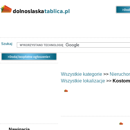
Kategorie
Lokalizacje
Ogłoszenia
Nieruchomości
Praca
Samochody
Społeczność
Szukaj
Wszystkie kategorie
>>
Nierucho
Wszystkie lokalizacje
>>
Kostom
Biura/lokale - Kosto
Biura i lokale: Kos
Opc
Nawigacja