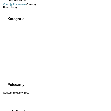
Oferuję
Poszukuję
Oferuję i
Poszukuję
Kategorie
WSZYSTKIE KATEGORIE
Nieruchomości
Biura/lokale
Domy do wynajęcia
Garaże
Mieszkanie/pokój do
wynajęcia
Sprzedaż, kupno
domu/mieszkania/działki
Zamiana domu/mieszkania
Polecamy
System reklamy Test