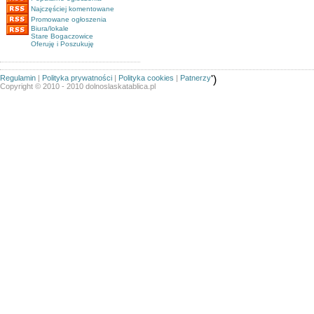
Najczęściej komentowane
Promowane ogłoszenia
Biura/lokale
Stare Bogaczowice
Oferuję i Poszukuję
Regulamin
|
Polityka prywatności
|
Polityka cookies
|
Patnerzy
')
Copyright © 2010 - 2010 dolnoslaskatablica.pl