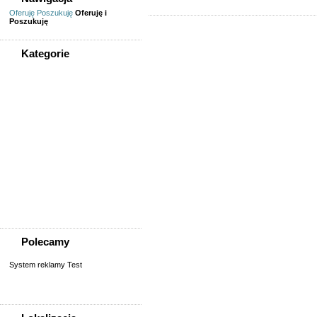
Oferuję
Poszukuję
Oferuję i
Poszukuję
Kategorie
WSZYSTKIE KATEGORIE
Nieruchomości
Biura/lokale
Domy do wynajęcia
Garaże
Mieszkanie/pokój do
wynajęcia
Sprzedaż, kupno
domu/mieszkania/działki
Zamiana domu/mieszkania
Polecamy
System reklamy Test