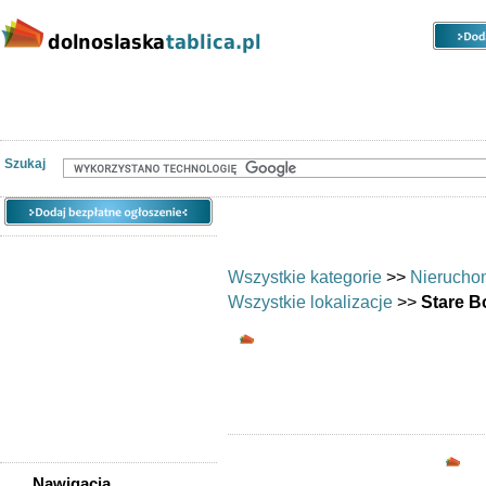
Kategorie
Lokalizacje
Ogłoszenia
Nieruchomości
Praca
Samochody
Społeczność
Szukaj
Wszystkie kategorie
>>
Nierucho
Wszystkie lokalizacje
>>
Stare 
Biura/lokale - Stare
Biura i lokale: Stare Boga
Opc
Nawigacja