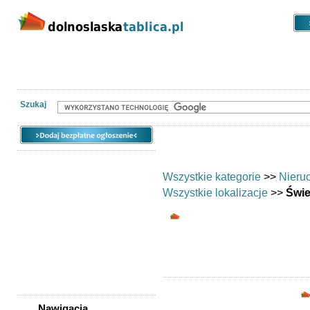
Kategorie
Lokalizacje
Ogłoszen
Nieruchomości
Praca
Samochody
Społeczność
Szukaj
Wszystkie kategorie
>>
Nieru
Wszystkie lokalizacje
>>
Świe
Biura/lokale - Świ
Biura i lokale: Świe
Nawigacja