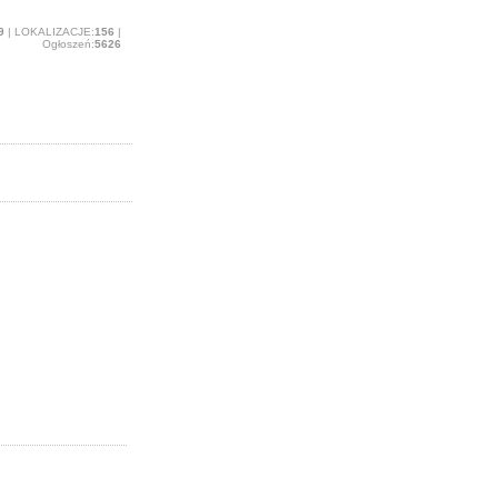
9
| LOKALIZACJE:
156
|
Ogłoszeń:
5626
Zdrój.