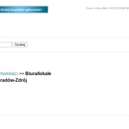
Osób online:
34
| KATEGORIE:
6
ia
Opcje
Panel
O stronie
Sprzedam, kupię
Usługi
Zwierzęta
chomości
>>
Biura/lokale
radów-Zdrój
eradów-Zdrój - Oferuję i Poszukuję
radów-Zdrój. Oferty kupna sprzedaży i wynajmu biur, i lokali: Świeradów-
Opcje dostępne dla zarejestrowanych użytkowników