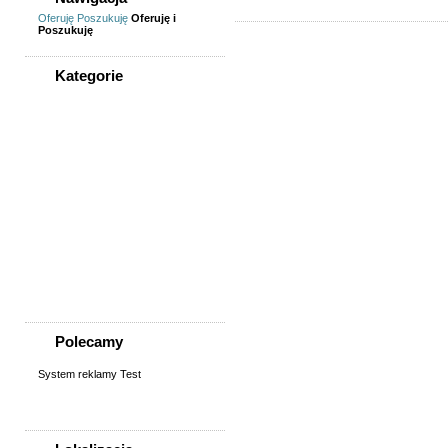
Oferuję
Poszukuję
Oferuję i
Poszukuję
Kategorie
WSZYSTKIE KATEGORIE
Nieruchomości
Biura/lokale
Domy do wynajęcia
Garaże
Mieszkanie/pokój do
wynajęcia
Sprzedaż, kupno
domu/mieszkania/działki
Zamiana domu/mieszkania
Polecamy
System reklamy Test