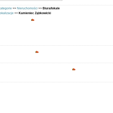
kategorie
>>
Nieruchomości
>>
Biura/lokale
okalizacje
>>
Kamieniec Ząbkowicki
Biura/lokale - Kamieniec Ząbkowicki - Oferu
Biura i lokale: Kamieniec Ząbkowicki. Oferty kupna sprzedaży i wynajmu biur
Opcje dostępne dla zarejestrowanych uż
Podziel się