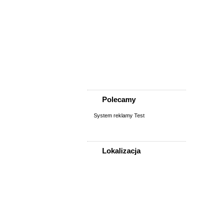
Nieruchomości
Biura/lokale
Domy do wynajęcia
Garaże
Mieszkanie/pokój do
wynajęcia
Sprzedaż, kupno
domu/mieszkania/działki
Zamiana domu/mieszkania
Polecamy
System reklamy Test
Lokalizacja
WSZYSTKIE LOKALIZACJE
Poza województwem
Dolnośląskim
Bolesławiec
Dzierżoniów
Głogów