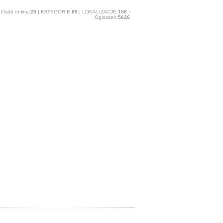
Osób online:
28
| KATEGORIE:
69
| LOKALIZACJE:
156
|
Ogłoszeń:
5626
O stronie