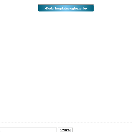
e
Ogłoszenia
Opcje
Panel
ody
Społeczność
Sprzedam, kupię
Usługi
Zwierzęta