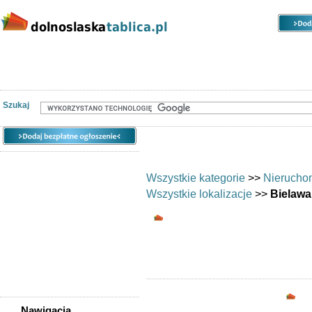
Kategorie
Lokalizacje
Ogłoszenia
Nieruchomości
Praca
Samochody
Społeczność
Szukaj
Wszystkie kategorie
>>
Nierucho
Wszystkie lokalizacje
>>
Bielawa
Biura/lokale - Bielaw
Biura i lokale: 
Opc
Nawigacja