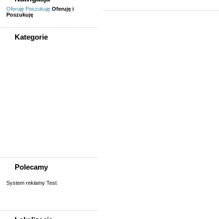
Oferuję
Poszukuję
Oferuję i
Poszukuję
Kategorie
WSZYSTKIE KATEGORIE
Nieruchomości
Biura/lokale
Domy do wynajęcia
Garaże
Mieszkanie/pokój do
wynajęcia
Sprzedaż, kupno
domu/mieszkania/działki
Zamiana domu/mieszkania
Polecamy
System reklamy Test