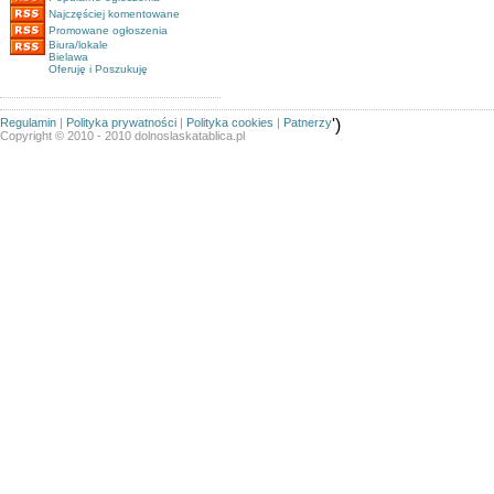
Najczęściej komentowane
Promowane ogłoszenia
Biura/lokale
Bielawa
Oferuję i Poszukuję
Regulamin
|
Polityka prywatności
|
Polityka cookies
|
Patnerzy
')
Copyright © 2010 - 2010 dolnoslaskatablica.pl