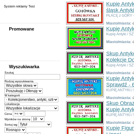
Kupię Antyk
System reklamy Test
śląsk Antyk
PŁACĘ z GÓRY -
Miasto/miasta:
Kupię Antyk
Promowane
Kupię Antyki /
Miasto/miasta:
Skup Antyk
Kolekcje Do
Kupię Antyki / 
Wyszukiwarka
Szukaj
Miasto/miasta:
Kupię Antyk
Rodzaj wyszukiwania
Sprawdź - 6
KUPIĘ ANTYKI / 
W kategorii
Miasto/miasta:
Skup Obraz
Lokalizacja
Kupię Antyki
Cena
KUPIĘ ANTYKI / 
Wyników na stronę
Miasto/miasta:
Sortuj wg
Kupię Figur