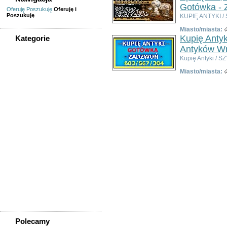
Gotówka - 
Oferuję
Poszukuję
Oferuję i
Poszukuję
KUPIĘ ANTYKI / 
Miasto/miasta:
Kupię Antyk
Kategorie
Antyków Wr
WSZYSTKIE KATEGORIE
Kupię Antyki / 
Miasto/miasta:
Sprzedam, kupię
AGD, RTV, elektronika
Fotografia, filmowanie
Kolekcjonerstwo, antyki,
sztuka
Książki, komiksy, CD, DVD
Meble, wyposażenie wnętrz
Odzież i obuwie
Pozostałe
Sport, rekreacja i uroda
Sprzęt komputerowy,
konsole
Telefony
Wszystko dla dzieci
Polecamy