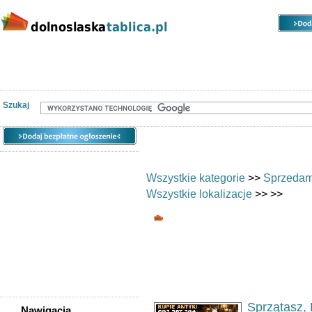
Kategorie
Lokalizacje
Ogłoszenia
Nieruchomości
Praca
Samochody
Społeczność
Szukaj
Wszystkie kategorie
>>
Sprzedam
Wszystkie lokalizacje
>>
>>
Kolekcjonerstwo, anty
Poszukuję
Oferty kupna i
Ogłoszeń w kategorii:
132
Sortuj wg:
Tytuł
- Data utworzenia -
Pop
Sprzątasz, 
Nawigacja