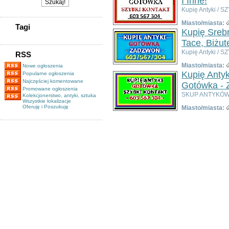
I Inne!
Kupię Antyki /
Miasto/miasta:
Tagi
Kupię Srebr
Tace, Biżut
Kupię Antyki / 
RSS
Miasto/miasta:
Nowe ogłoszenia
Kupię Antyki
Popularne ogłoszenia
Najczęściej komentowane
Gotówka - 
Promowane ogłoszenia
SKUP ANTYKÓW 
Kolekcjonerstwo, antyki, sztuka
Wszystkie lokalizacje
Oferuję i Poszukuję
Miasto/miasta: