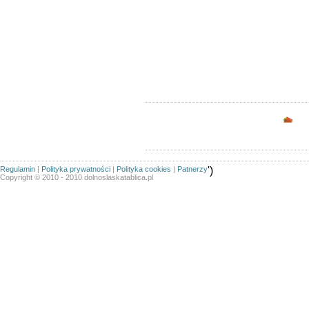
Ogłoszeń w kategorii:
132
Sortuj wg:
Tytuł
- Data utworzenia -
Pop
Opc
Regulamin
|
Polityka prywatności
|
Polityka cookies
|
Patnerzy
')
Copyright © 2010 - 2010 dolnoslaskatablica.pl