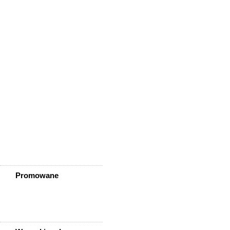
Wińsko
Wisznia Mała
Wleń
Wojcieszów
Wołów
Zagrodno
Zawidów
Zawonia
Ząbkowice Śląskie
Ziębice
Złotoryja
Złoty Stok
Żarów
Żmigród
Żórawina
Żukowice
Promowane