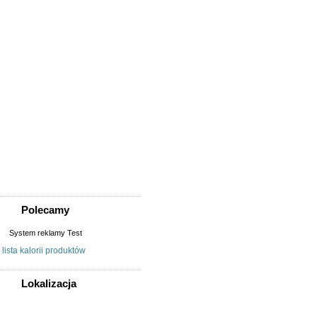
Sprzedam, kupię
AGD, RTV, elektronika
Fotografia, filmowanie
Kolekcjonerstwo, antyki,
sztuka
Książki, komiksy, CD, DVD
Meble, wyposażenie wnętrz
Odzież i obuwie
Pozostałe
Sport, rekreacja i uroda
Sprzęt komputerowy,
konsole
Telefony
Wszystko dla dzieci
Polecamy
System reklamy Test
lista kalorii produktów
Lokalizacja
WSZYSTKIE LOKALIZACJE