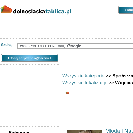
Kategorie
Lokalizacje
Ogłoszenia
Nieruchomości
Praca
Samochody
Społeczność
Szukaj
Wszystkie kategorie
>>
Społecz
Wszystkie lokalizacje
>>
Wojcie
Społeczność - Wojc
Ogłoszeń w kategorii:
1103
Sortuj wg:
Tytuł
- Data utworzenia -
Pop
Młoda I Na
Kategorie