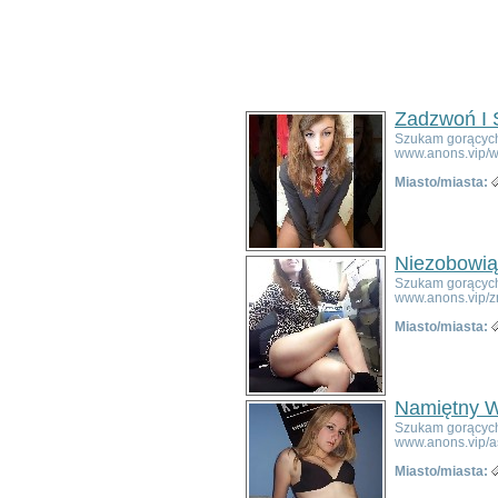
Poza województwem
Dolnośląskim
Bolesławiec
Dzierżoniów
Głogów
Jelenia Góra
Zadzwoń I 
Kłodzko
Szukam gorących 
Legnica
www.anons.vip/w
Lubin
Miasto/miasta:
Nowa Ruda
Oleśnica
Oława
Świdnica
Niezobowią
Wałbrzych
Szukam gorących 
www.anons.vip/
Wrocław
Zgorzelec
Miasto/miasta:
Bardo
Bielawa
Bierutów
Bogatynia
Namiętny W
Boguszów-Gorce
Szukam gorących 
www.anons.vip/a
Bolków
Borów
Miasto/miasta:
Brzeg Dolny