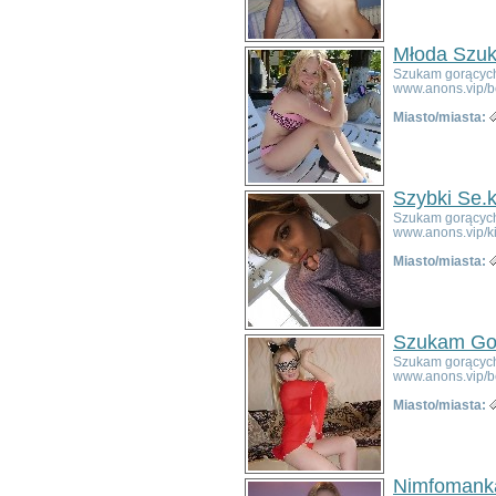
Bystrzyca Kłodzka
Chocianów
Młoda Szuk
Chojnów
Szukam gorących 
Ciepłowody
www.anons.vip/b
Cieszków
Czarny Bór
Miasto/miasta:
Czernica
Długołęka
Dobromierz
Szybki Se.
Dobroszyce
Szukam gorących 
Domaniów
www.anons.vip/k
Duszniki-Zdrój
Miasto/miasta:
Dziadowa Kłoda
Gaworzyce
Głuszyca
Góra
Szukam Go
Grębocice
Szukam gorących 
Gromadka
www.anons.vip/b
Gryfów Śląski
Miasto/miasta:
Janowice Wielkie
Jawor
Jaworzyna Śląska
Jedlina-Zdrój
Nimfomanka
Jelcz-Laskowice