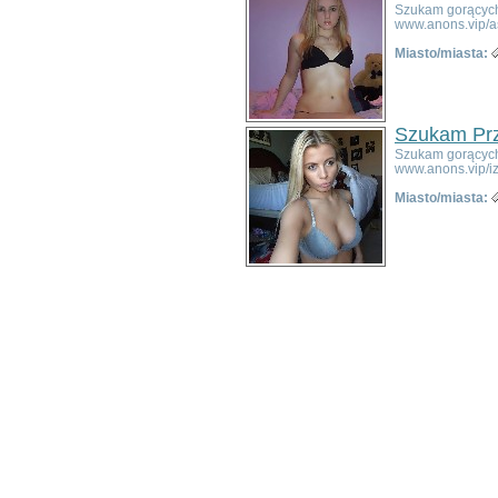
Szukam gorących 
Jemielno
www.anons.vip/a
Jerzmanowa
Miasto/miasta:
Jeżów Sudecki
Jordanów Śląski
Kamieniec Ząbkowicki
Kamienna Góra
Szukam Prz
Karpacz
Szukam gorących 
Kąty Wrocławskie
www.anons.vip/i
Kobierzyce
Miasto/miasta:
Kondratowice
Kostomłoty
Kotla
Kowary
Krośnice
Krotoszyce
Kudowa-Zdrój
Kunice
Lądek-Zdrój
Legnickie Pole
Leśna
Lewin Kłodzki
Lubań
Lubawka