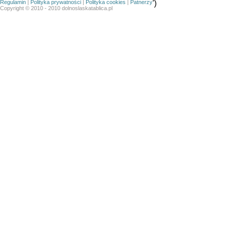
Regulamin
|
Polityka prywatności
|
Polityka cookies
|
Patnerzy
')
Copyright © 2010 - 2010 dolnoslaskatablica.pl