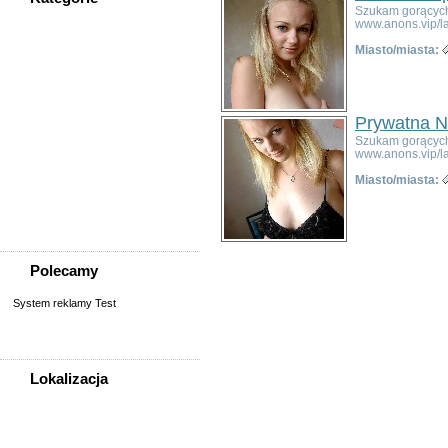
Szukam gorących 
WSZYSTKIE KATEGORIE
www.anons.vip/l
Miasto/miasta:
Społeczność
Podziękowania
Przejazdy/podróże
Prywatna N
Sport - Szukam partnerów
Szukam gorących 
Szukam osoby/starych
www.anons.vip/l
znajomych
Miasto/miasta:
Wymiana umiejętności
Wyznania
Zgubiono, znaleziono
Polecamy
System reklamy Test
Lokalizacja
WSZYSTKIE LOKALIZACJE