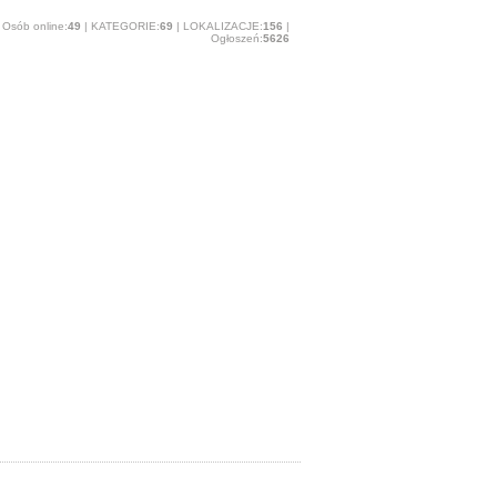
Osób online:
49
| KATEGORIE:
69
| LOKALIZACJE:
156
|
Ogłoszeń:
5626
O stronie