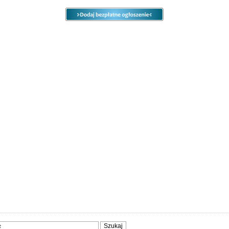
e
Ogłoszenia
Opcje
Panel
ody
Społeczność
Sprzedam, kupię
Usługi
Zwierzęta