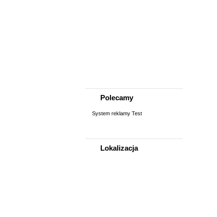
Nieruchomości
Biura/lokale
Domy do wynajęcia
Garaże
Mieszkanie/pokój do
wynajęcia
Sprzedaż, kupno
domu/mieszkania/działki
Zamiana domu/mieszkania
Polecamy
System reklamy Test
Lokalizacja
WSZYSTKIE LOKALIZACJE
Poza województwem
Dolnośląskim
Bolesławiec
Dzierżoniów
Głogów