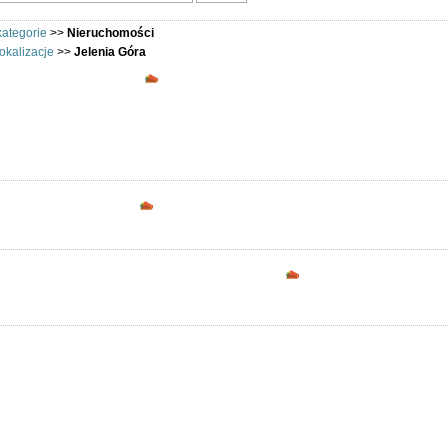
kategorie
>>
Nieruchomości
okalizacje
>>
Jelenia Góra
Nieruchomości - Jelenia Góra - Oferuję i
mości - ogłoszenia regionalne: Jelenia Góra. Oferty kupna sprzedaży i wynajmu mi
Opcje dostępne dla zarejestrowanych uż
Podziel się