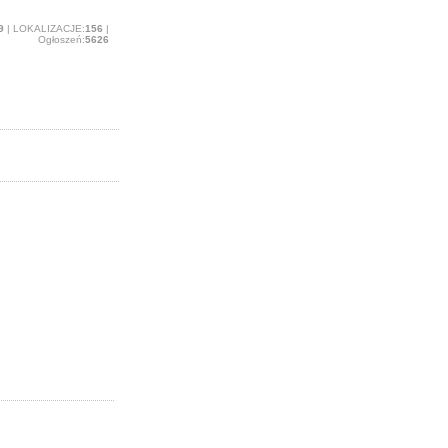
9
| LOKALIZACJE:
156
|
Ogłoszeń:
5626
ukuję