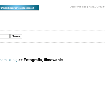
Osób online:
30
| KATEGORIE:
6
ia
Opcje
Panel
O stronie
Sprzedam, kupię
Usługi
Zwierzęta
dam, kupię
>>
Fotografia, filmowanie
anie - Wszystkie lokalizacje - Oferuję i Posz
kupna i sprzedaży sprzętu fotograficznego i kamer:Dolny Śląsk.
Opcje dostępne dla zarejestrowanych użytkowników