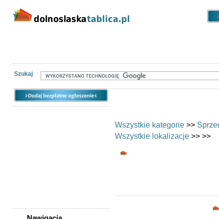
Kategorie
Lokalizacje
Ogłoszen
Nieruchomości
Praca
Samochody
Społeczność
Szukaj
Wszystkie kategorie
>>
Sprze
Wszystkie lokalizacje
>>
>>
Fotografia, filmow
Oferty 
Nawigacja