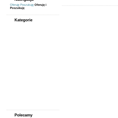
Oferuję
Poszukuję
Oferuję i
Poszukuję
Kategorie
WSZYSTKIE KATEGORIE
Sprzedam, kupię
AGD, RTV, elektronika
Fotografia, filmowanie
Kolekcjonerstwo, antyki,
sztuka
Książki, komiksy, CD, DVD
Meble, wyposażenie wnętrz
Odzież i obuwie
Pozostałe
Sport, rekreacja i uroda
Sprzęt komputerowy,
konsole
Telefony
Wszystko dla dzieci
Polecamy