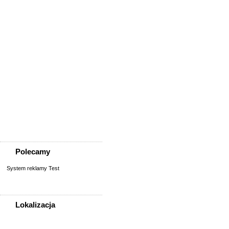
Sprzedam, kupię
AGD, RTV, elektronika
Fotografia, filmowanie
Kolekcjonerstwo, antyki,
sztuka
Książki, komiksy, CD, DVD
Meble, wyposażenie wnętrz
Odzież i obuwie
Pozostałe
Sport, rekreacja i uroda
Sprzęt komputerowy,
konsole
Telefony
Wszystko dla dzieci
Polecamy
System reklamy Test
Lokalizacja
WSZYSTKIE LOKALIZACJE