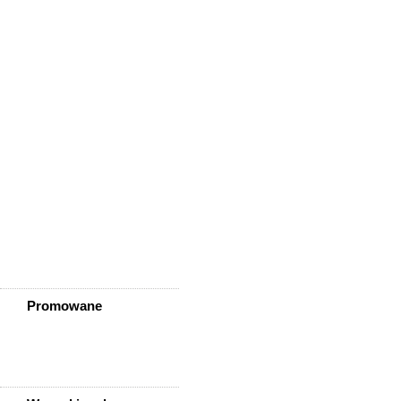
Wińsko
Wisznia Mała
Wleń
Wojcieszów
Wołów
Zagrodno
Zawidów
Zawonia
Ząbkowice Śląskie
Ziębice
Złotoryja
Złoty Stok
Żarów
Żmigród
Żórawina
Żukowice
Promowane