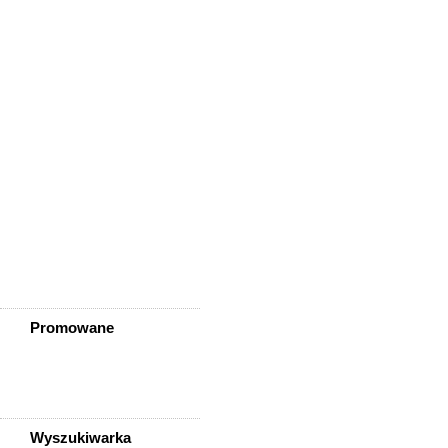
Wisznia Mała
Wleń
Wojcieszów
Wołów
Zagrodno
Zawidów
Zawonia
Ząbkowice Śląskie
Ziębice
Złotoryja
Złoty Stok
Żarów
Żmigród
Żórawina
Żukowice
Promowane
Wyszukiwarka