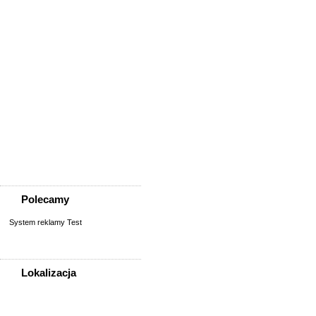
Usługi
Informatyka,
telekomunikacja
Kursy, szkolenia,
korepetycje, tłumaczenia
Pozostałe usługi
Uroda/usługi kosmetyczne
Usługi prawne, finansowe,
księgowe
Usługi remontowo-
budowlane
Wesele, ślub - usługi
Współpraca
Zespoły, muzycy
Polecamy
System reklamy Test
Lokalizacja
WSZYSTKIE LOKALIZACJE