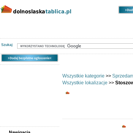
Kategorie
Lokalizacje
Ogłoszenia
Nieruchomości
Praca
Samochody
Społeczność
Szukaj
Wszystkie kategorie
>>
Sprzedam
Wszystkie lokalizacje
>>
Stoszo
Odzież i obuwie - St
Ofe
Opc
Nawigacja