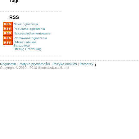
Tagi
RSS
Nowe ogłoszenia
Popularne ogłoszenia
Najczęściej komentowane
Promowane ogłoszenia
Odzież i obuwie
Stoszowice
Oferuję i Poszukuję
Regulamin
|
Polityka prywatności
|
Polityka cookies
|
Patnerzy
')
Copyright © 2010 - 2010 dolnoslaskatablica.pl