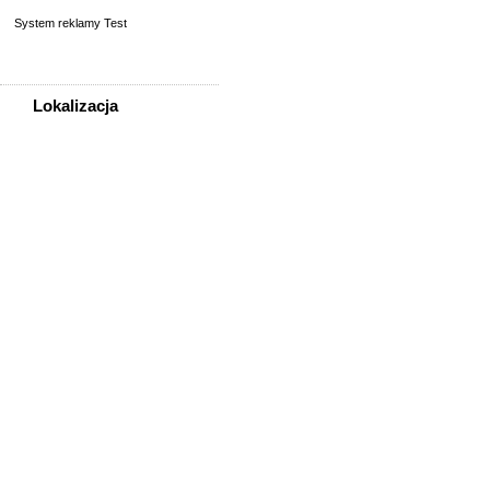
System reklamy Test
Lokalizacja
WSZYSTKIE LOKALIZACJE
Poza województwem
Dolnośląskim
Bolesławiec
Dzierżoniów
Głogów
Jelenia Góra
Kłodzko
Legnica
Lubin
Nowa Ruda
Oleśnica
Oława
Świdnica
Wałbrzych
Wrocław