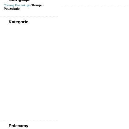
Oferuję
Poszukuję
Oferuję i
Poszukuję
Kategorie
WSZYSTKIE KATEGORIE
Sprzedam, kupię
AGD, RTV, elektronika
Fotografia, filmowanie
Kolekcjonerstwo, antyki,
sztuka
Książki, komiksy, CD, DVD
Meble, wyposażenie wnętrz
Odzież i obuwie
Pozostałe
Sport, rekreacja i uroda
Sprzęt komputerowy,
konsole
Telefony
Wszystko dla dzieci
Polecamy